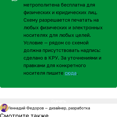
метрополитена бесплатна для
физических и юридических лиц.
Схему разрешается печатать на
любых физических и электронных
носителях для любых целей.
Условие — рядом со схемой
должна присутствовать надпись:
сделано в КРУ. За уточнениями и
правками для конкретного
носителя пишите
сюда
.
Скачать
Геннадий Федоров — дизайнер, разработка
Смотрите также