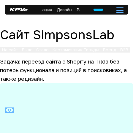
ка
Коммуникация
Дизайн
Разработка
Коммуникация
Сайт SimpsonsLab
На сайт
Было
Стало
Кастомизация Тильды
Бренд
B2B
Задача: переезд сайта с Shopify на Tilda без
потерь функционала и позиций в поисковиках, а
также редизайн.